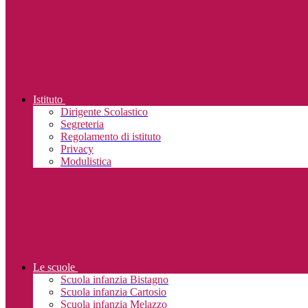
Istituto
Dirigente Scolastico
Segreteria
Regolamento di istituto
Privacy
Modulistica
Le scuole
Scuola infanzia Bistagno
Scuola infanzia Cartosio
Scuola infanzia Melazzo