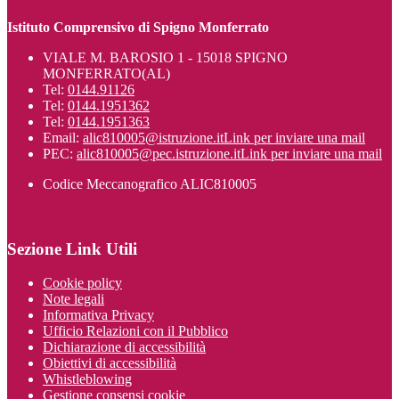
Istituto Comprensivo di Spigno Monferrato
VIALE M. BAROSIO 1 - 15018 SPIGNO
MONFERRATO(AL)
Tel:
0144.91126
Tel:
0144.1951362
Tel:
0144.1951363
Email:
alic810005@istruzione.it
Link per inviare una mail
PEC:
alic810005@pec.istruzione.it
Link per inviare una mail
Codice Meccanografico ALIC810005
Sezione Link Utili
Cookie policy
Note legali
Informativa Privacy
Ufficio Relazioni con il Pubblico
Dichiarazione di accessibilità
Obiettivi di accessibilità
Whistleblowing
Gestione consensi cookie