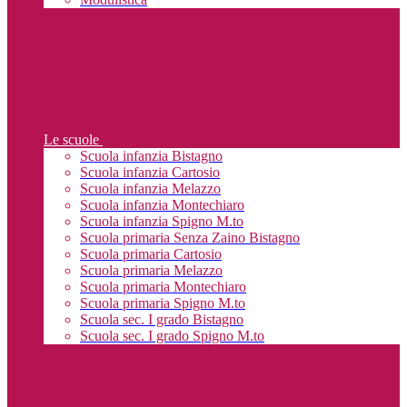
Le scuole
Scuola infanzia Bistagno
Scuola infanzia Cartosio
Scuola infanzia Melazzo
Scuola infanzia Montechiaro
Scuola infanzia Spigno M.to
Scuola primaria Senza Zaino Bistagno
Scuola primaria Cartosio
Scuola primaria Melazzo
Scuola primaria Montechiaro
Scuola primaria Spigno M.to
Scuola sec. I grado Bistagno
Scuola sec. I grado Spigno M.to