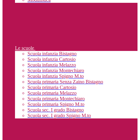
Le scuole
Scuola infanzia Bistagno
Scuola infanzia Cartosio
Scuola infanzia Melazzo
Scuola infanzia Montechiaro
Scuola infanzia Spigno M.to
Scuola primaria Senza Zaino Bistagno
Scuola primaria Cartosio
Scuola primaria Melazzo
Scuola primaria Montechiaro
Scuola primaria Spigno M.to
Scuola sec. I grado Bistagno
Scuola sec. I grado Spigno M.to