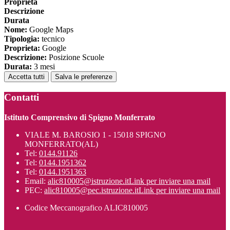
Proprieta
Descrizione
Durata
Nome:
Google Maps
Tipologia:
tecnico
Proprieta:
Google
Descrizione:
Posizione Scuole
Durata:
3 mesi
Accetta tutti
Salva le preferenze
Contatti
Istituto Comprensivo di Spigno Monferrato
VIALE M. BAROSIO 1 - 15018 SPIGNO
MONFERRATO(AL)
Tel:
0144.91126
Tel:
0144.1951362
Tel:
0144.1951363
Email:
alic810005@istruzione.it
Link per inviare una mail
PEC:
alic810005@pec.istruzione.it
Link per inviare una mail
Codice Meccanografico ALIC810005