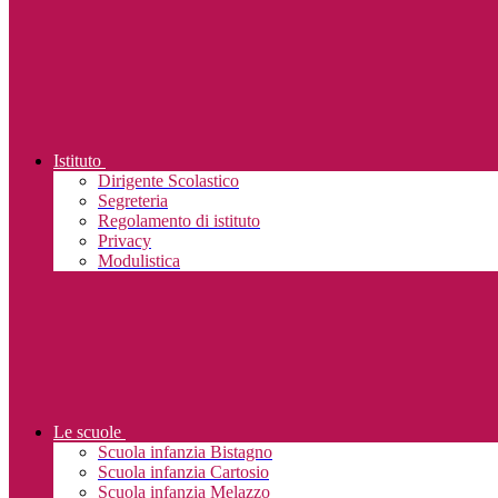
Istituto
Dirigente Scolastico
Segreteria
Regolamento di istituto
Privacy
Modulistica
Le scuole
Scuola infanzia Bistagno
Scuola infanzia Cartosio
Scuola infanzia Melazzo