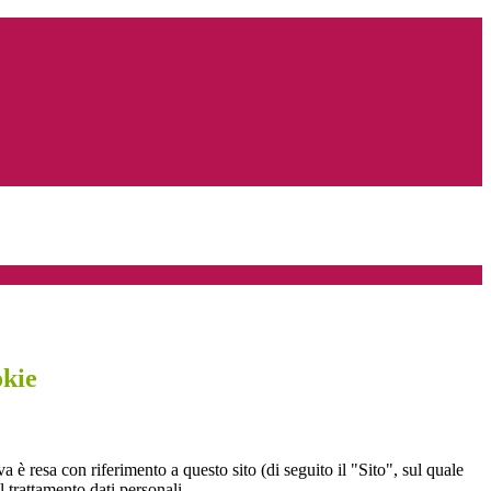
okie
a è resa con riferimento a questo sito (di seguito il "Sito", sul quale
l trattamento dati personali.