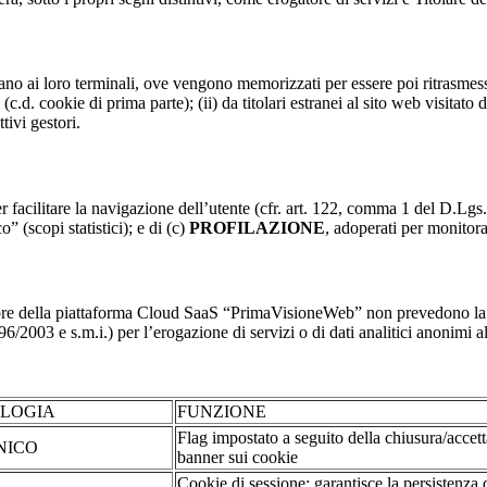
nviano ai loro terminali, ove vengono memorizzati per essere poi ritrasmessi
(c.d. cookie di prima parte); (ii) da titolari estranei al sito web visitato 
tivi gestori.
r facilitare la navigazione dell’utente (cfr. art. 122, comma 1 del D.Lgs
o” (scopi statistici); e di (c)
PROFILAZIONE
, adoperati per monitor
re della piattaforma Cloud SaaS “PrimaVisioneWeb” non prevedono la regi
2003 e s.m.i.) per l’erogazione di servizi o di dati analitici anonimi al 
OLOGIA
FUNZIONE
Flag impostato a seguito della chiusura/accet
NICO
banner sui cookie
Cookie di sessione: garantisce la persistenza 