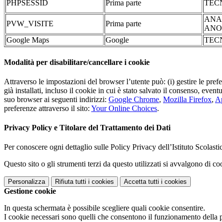
PHPSESSID
Prima parte
TEC
ANA
PVW_VISITE
Prima parte
ANO
Google Maps
Google
TEC
Modalità per disabilitare/cancellare i cookie
Attraverso le impostazioni del browser l’utente può: (i) gestire le pref
già installati, incluso il cookie in cui è stato salvato il consenso, even
suo browser ai seguenti indirizzi:
Google Chrome
,
Mozilla Firefox
,
Ap
preferenze attraverso il sito:
Your Online Choices
.
Privacy Policy e Titolare del Trattamento dei Dati
Per conoscere ogni dettaglio sulle Policy Privacy dell’Istituto Scolast
Questo sito o gli strumenti terzi da questo utilizzati si avvalgono di coo
Personalizza
Rifiuta tutti
i cookies
Accetta tutti
i cookies
Gestione cookie
In questa schermata è possibile scegliere quali cookie consentire.
I cookie necessari sono quelli che consentono il funzionamento della pi