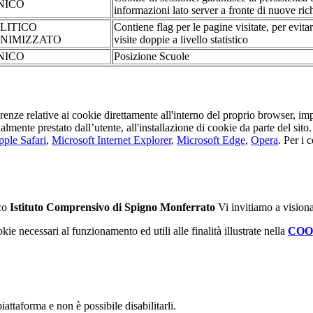
NICO
informazioni lato server a fronte di nuove rich
LITICO
Contiene flag per le pagine visitate, per evita
NIMIZZATO
visite doppie a livello statistico
NICO
Posizione Scuole
erenze relative ai cookie direttamente all'interno del proprio browser, im
tualmente prestato dall’utente, all'installazione di cookie da parte del si
ple Safari
,
Microsoft Internet Explorer
,
Microsoft Edge
,
Opera
. Per i 
ico
Istituto Comprensivo di Spigno Monferrato
Vi invitiamo a vision
kie necessari al funzionamento ed utili alle finalità illustrate nella
COO
attaforma e non è possibile disabilitarli.