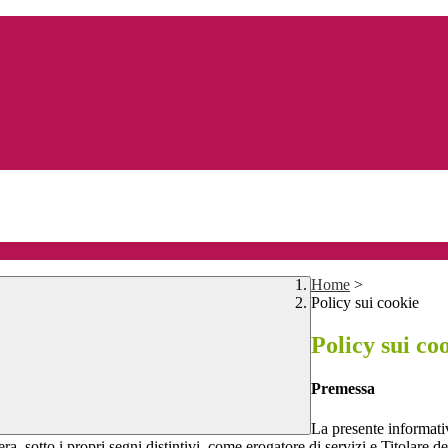
Home
>
Policy sui cookie
Policy sui co
Premessa
La presente informativ
ra, sotto i propri segni distintivi, come erogatore di servizi e Titolare de