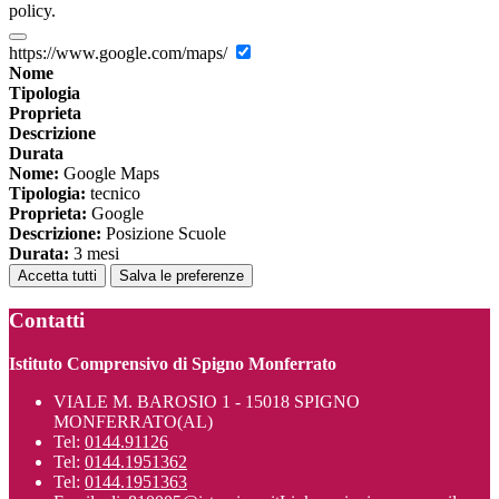
policy.
https://www.google.com/maps/
Nome
Tipologia
Proprieta
Descrizione
Durata
Nome:
Google Maps
Tipologia:
tecnico
Proprieta:
Google
Descrizione:
Posizione Scuole
Durata:
3 mesi
Accetta tutti
Salva le preferenze
Contatti
Istituto Comprensivo di Spigno Monferrato
VIALE M. BAROSIO 1 - 15018 SPIGNO
MONFERRATO(AL)
Tel:
0144.91126
Tel:
0144.1951362
Tel:
0144.1951363