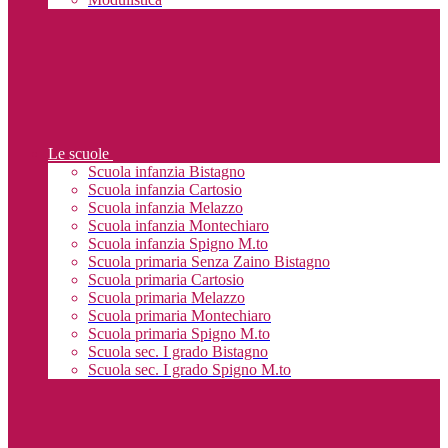
Le scuole
Scuola infanzia Bistagno
Scuola infanzia Cartosio
Scuola infanzia Melazzo
Scuola infanzia Montechiaro
Scuola infanzia Spigno M.to
Scuola primaria Senza Zaino Bistagno
Scuola primaria Cartosio
Scuola primaria Melazzo
Scuola primaria Montechiaro
Scuola primaria Spigno M.to
Scuola sec. I grado Bistagno
Scuola sec. I grado Spigno M.to