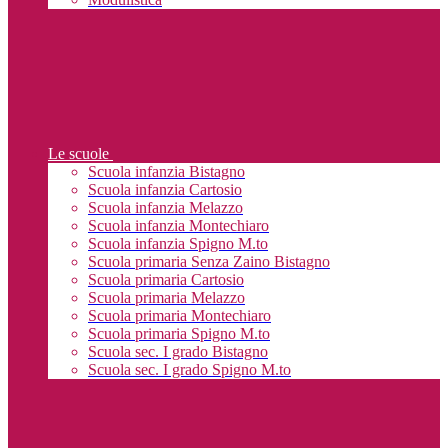
Le scuole
Scuola infanzia Bistagno
Scuola infanzia Cartosio
Scuola infanzia Melazzo
Scuola infanzia Montechiaro
Scuola infanzia Spigno M.to
Scuola primaria Senza Zaino Bistagno
Scuola primaria Cartosio
Scuola primaria Melazzo
Scuola primaria Montechiaro
Scuola primaria Spigno M.to
Scuola sec. I grado Bistagno
Scuola sec. I grado Spigno M.to