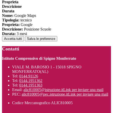
Proprieta
Descrizione
Durata
Nome:
Google Maps
Tipologia:
tecnico
Proprieta:
Google
Descrizione:
Posizione Scuole
Durata:
3 mesi
Accetta tutti
Salva le preferenze
Contatti
Istituto Comprensivo di Spigno Monferrato
VIALE M. BAROSIO 1 - 15018 SPIGNO
MONFERRATO(AL)
Tel:
0144.91126
Tel:
0144.1951362
Tel:
0144.1951363
Email:
alic810005@istruzione.it
Link per inviare una mail
PEC:
alic810005@pec.istruzione.it
Link per inviare una mail
Codice Meccanografico ALIC810005