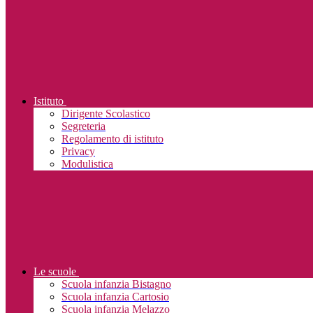
Istituto
Dirigente Scolastico
Segreteria
Regolamento di istituto
Privacy
Modulistica
Le scuole
Scuola infanzia Bistagno
Scuola infanzia Cartosio
Scuola infanzia Melazzo