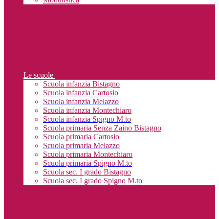
Le scuole
Scuola infanzia Bistagno
Scuola infanzia Cartosio
Scuola infanzia Melazzo
Scuola infanzia Montechiaro
Scuola infanzia Spigno M.to
Scuola primaria Senza Zaino Bistagno
Scuola primaria Cartosio
Scuola primaria Melazzo
Scuola primaria Montechiaro
Scuola primaria Spigno M.to
Scuola sec. I grado Bistagno
Scuola sec. I grado Spigno M.to