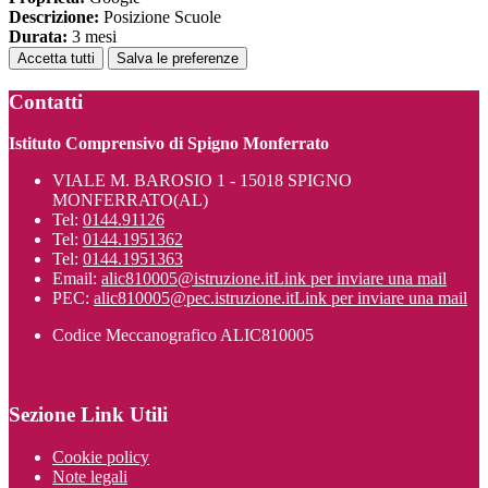
Descrizione:
Posizione Scuole
Durata:
3 mesi
Accetta tutti
Salva le preferenze
Contatti
Istituto Comprensivo di Spigno Monferrato
VIALE M. BAROSIO 1 - 15018 SPIGNO
MONFERRATO(AL)
Tel:
0144.91126
Tel:
0144.1951362
Tel:
0144.1951363
Email:
alic810005@istruzione.it
Link per inviare una mail
PEC:
alic810005@pec.istruzione.it
Link per inviare una mail
Codice Meccanografico ALIC810005
Sezione Link Utili
Cookie policy
Note legali