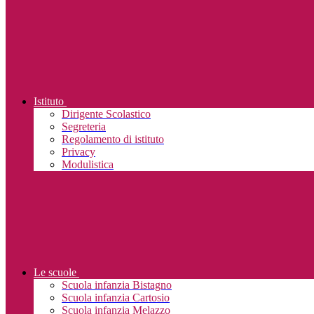
Istituto
Dirigente Scolastico
Segreteria
Regolamento di istituto
Privacy
Modulistica
Le scuole
Scuola infanzia Bistagno
Scuola infanzia Cartosio
Scuola infanzia Melazzo