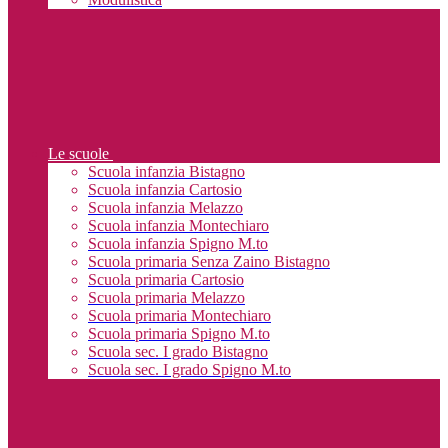
Le scuole
Scuola infanzia Bistagno
Scuola infanzia Cartosio
Scuola infanzia Melazzo
Scuola infanzia Montechiaro
Scuola infanzia Spigno M.to
Scuola primaria Senza Zaino Bistagno
Scuola primaria Cartosio
Scuola primaria Melazzo
Scuola primaria Montechiaro
Scuola primaria Spigno M.to
Scuola sec. I grado Bistagno
Scuola sec. I grado Spigno M.to