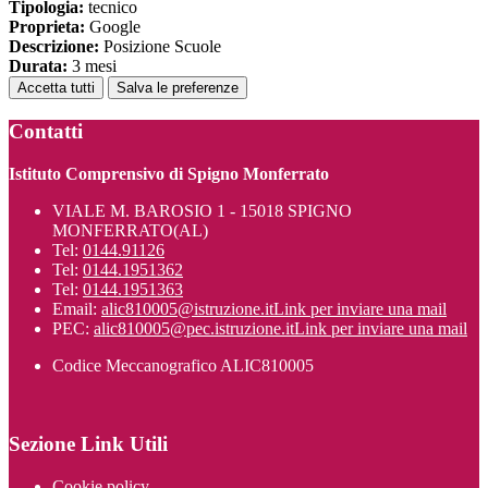
Tipologia:
tecnico
Proprieta:
Google
Descrizione:
Posizione Scuole
Durata:
3 mesi
Accetta tutti
Salva le preferenze
Contatti
Istituto Comprensivo di Spigno Monferrato
VIALE M. BAROSIO 1 - 15018 SPIGNO
MONFERRATO(AL)
Tel:
0144.91126
Tel:
0144.1951362
Tel:
0144.1951363
Email:
alic810005@istruzione.it
Link per inviare una mail
PEC:
alic810005@pec.istruzione.it
Link per inviare una mail
Codice Meccanografico ALIC810005
Sezione Link Utili
Cookie policy