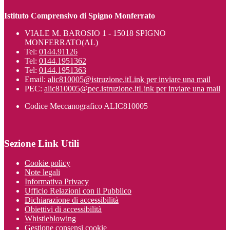
Istituto Comprensivo di Spigno Monferrato
VIALE M. BAROSIO 1 - 15018 SPIGNO
MONFERRATO(AL)
Tel:
0144.91126
Tel:
0144.1951362
Tel:
0144.1951363
Email:
alic810005@istruzione.it
Link per inviare una mail
PEC:
alic810005@pec.istruzione.it
Link per inviare una mail
Codice Meccanografico ALIC810005
Sezione Link Utili
Cookie policy
Note legali
Informativa Privacy
Ufficio Relazioni con il Pubblico
Dichiarazione di accessibilità
Obiettivi di accessibilità
Whistleblowing
Gestione consensi cookie