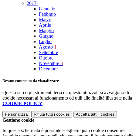
2017
Gennaio
Febbraio
Marzo
Aprile
Maggio
Giugno
Luglio
Agosto
1
Settembre
Ottobre
Novembre
3
Dicembre
Nessun contenuto da visualizzare
Questo sito o gli strumenti terzi da questo utilizzati si avvalgono di
cookie necessari al funzionamento ed utili alle finalità illustrate nella
COOKIE POLICY
.
Personalizza
Rifiuta tutti
i cookies
Accetta tutti
i cookies
Gestione cookie
In questa schermata è possibile scegliere quali cookie consentire.
I cookie necessari sono quelli che consentono il funzionamento della