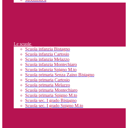
Le scuole
Scuola infanzia Bistagno
Scuola infanzia Cartosio
Scuola infanzia Melazzo
Scuola infanzia Montechiaro
Scuola infanzia Spigno M.to
Scuola primaria Senza Zaino Bistagno
Scuola primaria Cartosio
Scuola primaria Melazzo
Scuola primaria Montechiaro
Scuola primaria Spigno M.to
Scuola sec. I grado Bistagno
Scuola sec. I grado Spigno M.to