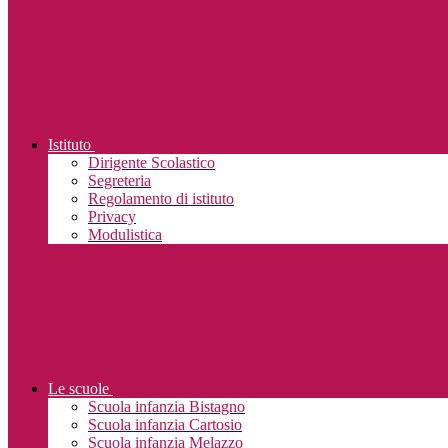
Istituto
Dirigente Scolastico
Segreteria
Regolamento di istituto
Privacy
Modulistica
Le scuole
Scuola infanzia Bistagno
Scuola infanzia Cartosio
Scuola infanzia Melazzo