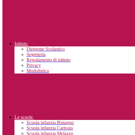
Istituto
Dirigente Scolastico
Segreteria
Regolamento di istituto
Privacy
Modulistica
Le scuole
Scuola infanzia Bistagno
Scuola infanzia Cartosio
Scuola infanzia Melazzo