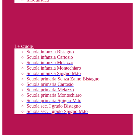
Le scuole
Scuola infanzia Bistagno
Scuola infanzia Cartosio
Scuola infanzia Melazzo
Scuola infanzia Montechiaro
Scuola infanzia Spigno M.to
Scuola primaria Senza Zaino Bistagno
Scuola primaria Cartosio
Scuola primaria Melazzo
Scuola primaria Montechiaro
Scuola primaria Spigno M.to
Scuola sec. I grado Bistagno
Scuola sec. I grado Spigno M.to