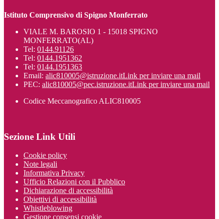
Istituto Comprensivo di Spigno Monferrato
VIALE M. BAROSIO 1 - 15018 SPIGNO
MONFERRATO(AL)
Tel:
0144.91126
Tel:
0144.1951362
Tel:
0144.1951363
Email:
alic810005@istruzione.it
Link per inviare una mail
PEC:
alic810005@pec.istruzione.it
Link per inviare una mail
Codice Meccanografico ALIC810005
Sezione Link Utili
Cookie policy
Note legali
Informativa Privacy
Ufficio Relazioni con il Pubblico
Dichiarazione di accessibilità
Obiettivi di accessibilità
Whistleblowing
Gestione consensi cookie