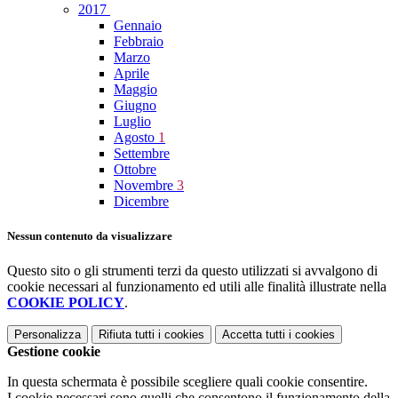
2017
Gennaio
Febbraio
Marzo
Aprile
Maggio
Giugno
Luglio
Agosto
1
Settembre
Ottobre
Novembre
3
Dicembre
Nessun contenuto da visualizzare
Questo sito o gli strumenti terzi da questo utilizzati si avvalgono di
cookie necessari al funzionamento ed utili alle finalità illustrate nella
COOKIE POLICY
.
Personalizza
Rifiuta tutti
i cookies
Accetta tutti
i cookies
Gestione cookie
In questa schermata è possibile scegliere quali cookie consentire.
I cookie necessari sono quelli che consentono il funzionamento della