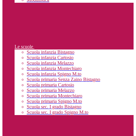
Le scuole
Scuola infanzia Bistagno
Scuola infanzia Cartosio
Scuola infanzia Melazzo
Scuola infanzia Montechiaro
Scuola infanzia Spigno M.to
Scuola primaria Senza Zaino Bistagno
Scuola primaria Cartosio
Scuola primaria Melazzo
Scuola primaria Montechiaro
Scuola primaria Spigno M.to
Scuola sec. I grado Bistagno
Scuola sec. I grado Spigno M.to