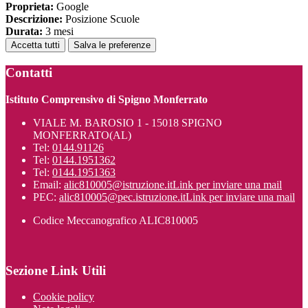
Proprieta:
Google
Descrizione:
Posizione Scuole
Durata:
3 mesi
Accetta tutti
Salva le preferenze
Contatti
Istituto Comprensivo di Spigno Monferrato
VIALE M. BAROSIO 1 - 15018 SPIGNO
MONFERRATO(AL)
Tel:
0144.91126
Tel:
0144.1951362
Tel:
0144.1951363
Email:
alic810005@istruzione.it
Link per inviare una mail
PEC:
alic810005@pec.istruzione.it
Link per inviare una mail
Codice Meccanografico ALIC810005
Sezione Link Utili
Cookie policy