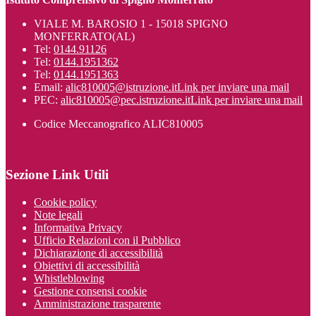
VIALE M. BAROSIO 1 - 15018 SPIGNO
MONFERRATO(AL)
Tel:
0144.91126
Tel:
0144.1951362
Tel:
0144.1951363
Email:
alic810005@istruzione.it
Link per inviare una mail
PEC:
alic810005@pec.istruzione.it
Link per inviare una mail
Codice Meccanografico ALIC810005
Sezione Link Utili
Cookie policy
Note legali
Informativa Privacy
Ufficio Relazioni con il Pubblico
Dichiarazione di accessibilità
Obiettivi di accessibilità
Whistleblowing
Gestione consensi cookie
Amministrazione trasparente