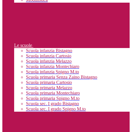
Le scuole
Scuola infanzia Bistagno
Scuola infanzia Cartosio
Scuola infanzia Melazzo
Scuola infanzia Montechiaro
Scuola infanzia Spigno M.to
Scuola primaria Senza Zaino Bistagno
Scuola primaria Cartosio
Scuola primaria Melazzo
Scuola primaria Montechiaro
Scuola primaria Spigno M.to
Scuola sec. I grado Bistagno
Scuola sec. I grado Spigno M.to