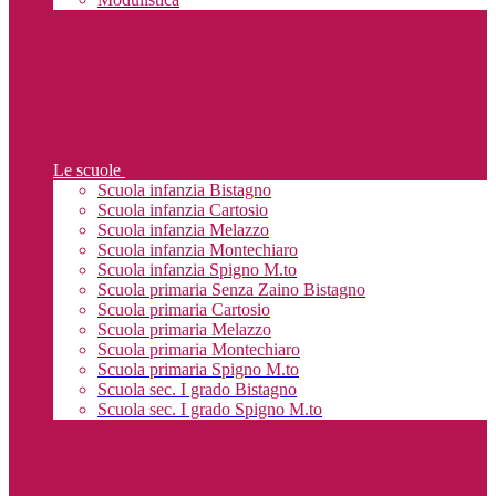
Le scuole
Scuola infanzia Bistagno
Scuola infanzia Cartosio
Scuola infanzia Melazzo
Scuola infanzia Montechiaro
Scuola infanzia Spigno M.to
Scuola primaria Senza Zaino Bistagno
Scuola primaria Cartosio
Scuola primaria Melazzo
Scuola primaria Montechiaro
Scuola primaria Spigno M.to
Scuola sec. I grado Bistagno
Scuola sec. I grado Spigno M.to