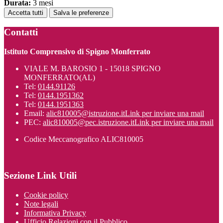
Durata:
3 mesi
Accetta tutti
Salva le preferenze
Contatti
Istituto Comprensivo di Spigno Monferrato
VIALE M. BAROSIO 1 - 15018 SPIGNO
MONFERRATO(AL)
Tel:
0144.91126
Tel:
0144.1951362
Tel:
0144.1951363
Email:
alic810005@istruzione.it
Link per inviare una mail
PEC:
alic810005@pec.istruzione.it
Link per inviare una mail
Codice Meccanografico ALIC810005
Sezione Link Utili
Cookie policy
Note legali
Informativa Privacy
Ufficio Relazioni con il Pubblico