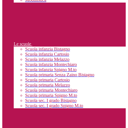
Le scuole
Scuola infanzia Bistagno
Scuola infanzia Cartosio
Scuola infanzia Melazzo
Scuola infanzia Montechiaro
Scuola infanzia Spigno M.to
Scuola primaria Senza Zaino Bistagno
Scuola primaria Cartosio
Scuola primaria Melazzo
Scuola primaria Montechiaro
Scuola primaria Spigno M.to
Scuola sec. I grado Bistagno
Scuola sec. I grado Spigno M.to