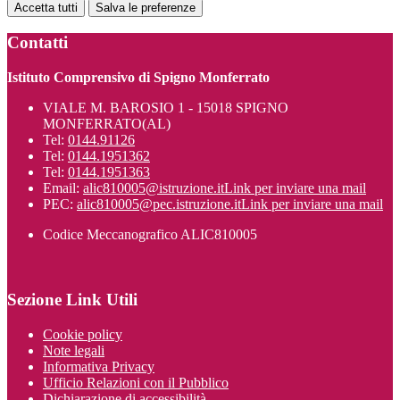
Accetta tutti
Salva le preferenze
Contatti
Istituto Comprensivo di Spigno Monferrato
VIALE M. BAROSIO 1 - 15018 SPIGNO
MONFERRATO(AL)
Tel:
0144.91126
Tel:
0144.1951362
Tel:
0144.1951363
Email:
alic810005@istruzione.it
Link per inviare una mail
PEC:
alic810005@pec.istruzione.it
Link per inviare una mail
Codice Meccanografico ALIC810005
Sezione Link Utili
Cookie policy
Note legali
Informativa Privacy
Ufficio Relazioni con il Pubblico
Dichiarazione di accessibilità