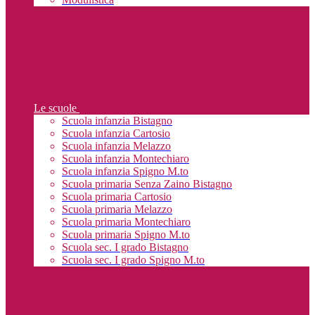
Le scuole
Scuola infanzia Bistagno
Scuola infanzia Cartosio
Scuola infanzia Melazzo
Scuola infanzia Montechiaro
Scuola infanzia Spigno M.to
Scuola primaria Senza Zaino Bistagno
Scuola primaria Cartosio
Scuola primaria Melazzo
Scuola primaria Montechiaro
Scuola primaria Spigno M.to
Scuola sec. I grado Bistagno
Scuola sec. I grado Spigno M.to