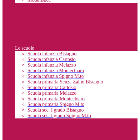
Le scuole
Scuola infanzia Bistagno
Scuola infanzia Cartosio
Scuola infanzia Melazzo
Scuola infanzia Montechiaro
Scuola infanzia Spigno M.to
Scuola primaria Senza Zaino Bistagno
Scuola primaria Cartosio
Scuola primaria Melazzo
Scuola primaria Montechiaro
Scuola primaria Spigno M.to
Scuola sec. I grado Bistagno
Scuola sec. I grado Spigno M.to