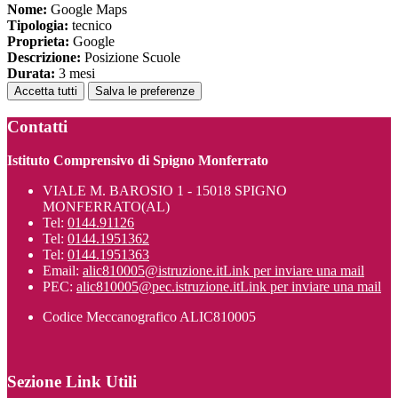
Nome:
Google Maps
Tipologia:
tecnico
Proprieta:
Google
Descrizione:
Posizione Scuole
Durata:
3 mesi
Accetta tutti
Salva le preferenze
Contatti
Istituto Comprensivo di Spigno Monferrato
VIALE M. BAROSIO 1 - 15018 SPIGNO
MONFERRATO(AL)
Tel:
0144.91126
Tel:
0144.1951362
Tel:
0144.1951363
Email:
alic810005@istruzione.it
Link per inviare una mail
PEC:
alic810005@pec.istruzione.it
Link per inviare una mail
Codice Meccanografico ALIC810005
Sezione Link Utili