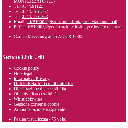
MONFERRATO(AL)
Tel:
0144.91126
Tel:
0144.1951362
Tel:
0144.1951363
Email:
alic810005@istruzione.it
Link per inviare una mail
PEC:
alic810005@pec.istruzione.it
Link per inviare una mail
Codice Meccanografico ALIC810005
Sezione Link Utili
Cookie policy
Note legali
Informativa Privacy
Ufficio Relazioni con il Pubblico
Dichiarazione di accessibilità
Obiettivi di accessibilità
Whistleblowing
Gestione consensi cookie
Amministrazione trasparente
Pagina visualizzata
475
volte