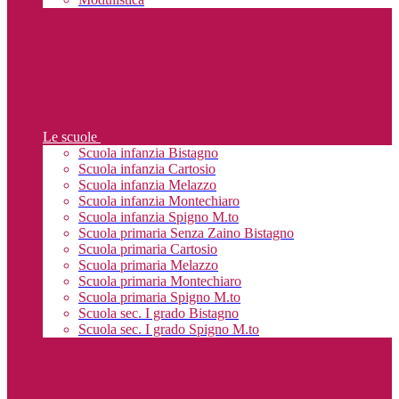
Le scuole
Scuola infanzia Bistagno
Scuola infanzia Cartosio
Scuola infanzia Melazzo
Scuola infanzia Montechiaro
Scuola infanzia Spigno M.to
Scuola primaria Senza Zaino Bistagno
Scuola primaria Cartosio
Scuola primaria Melazzo
Scuola primaria Montechiaro
Scuola primaria Spigno M.to
Scuola sec. I grado Bistagno
Scuola sec. I grado Spigno M.to