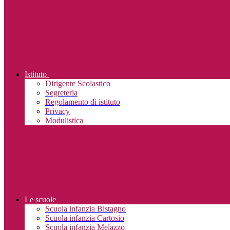
Istituto
Dirigente Scolastico
Segreteria
Regolamento di istituto
Privacy
Modulistica
Le scuole
Scuola infanzia Bistagno
Scuola infanzia Cartosio
Scuola infanzia Melazzo