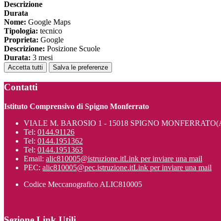
Descrizione
Durata
Nome:
Google Maps
Tipologia:
tecnico
Proprieta:
Google
Descrizione:
Posizione Scuole
Durata:
3 mesi
Accetta tutti
Salva le preferenze
Contatti
Istituto Comprensivo di Spigno Monferrato
VIALE M. BAROSIO 1 - 15018 SPIGNO MONFERRATO(
Tel:
0144.91126
Tel:
0144.1951362
Tel:
0144.1951363
Email:
alic810005@istruzione.it
Link per inviare una mail
PEC:
alic810005@pec.istruzione.it
Link per inviare una mail
Codice Meccanografico ALIC810005
Sezione Link Utili