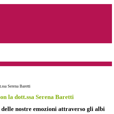
t.ssa Serena Baretti
on la dott.ssa Serena Baretti
 delle nostre emozioni attraverso gli albi