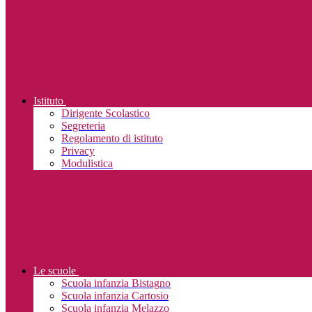
Istituto
Dirigente Scolastico
Segreteria
Regolamento di istituto
Privacy
Modulistica
Le scuole
Scuola infanzia Bistagno
Scuola infanzia Cartosio
Scuola infanzia Melazzo