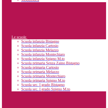
Le scuole
Scuola infanzia Bistagno
Scuola infanzia Cartosio
Scuola infanzia Melazzo
Scuola infanzia Montechiaro
Scuola infanzia Spigno M.to
Scuola primaria Senza Zaino Bistagno
Scuola primaria Cartosio
Scuola primaria Melazzo
Scuola primaria Montechiaro
Scuola primaria Spigno M.to
Scuola sec. I grado Bistagno
Scuola sec. I grado Spigno M.to