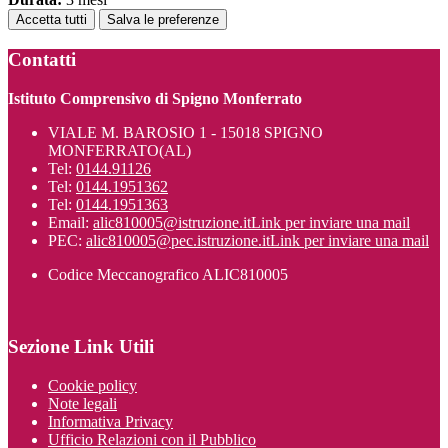
Accetta tutti
Salva le preferenze
Contatti
Istituto Comprensivo di Spigno Monferrato
VIALE M. BAROSIO 1 - 15018 SPIGNO
MONFERRATO(AL)
Tel:
0144.91126
Tel:
0144.1951362
Tel:
0144.1951363
Email:
alic810005@istruzione.it
Link per inviare una mail
PEC:
alic810005@pec.istruzione.it
Link per inviare una mail
Codice Meccanografico ALIC810005
Sezione Link Utili
Cookie policy
Note legali
Informativa Privacy
Ufficio Relazioni con il Pubblico