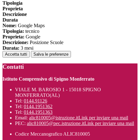
Tipologia
Proprieta
Descrizione
Durata
Nome:
Google Maps
Tipologia:
tecnico
Proprieta:
Google
Descrizione:
Posizione Scuole
Durata:
3 mesi
Accetta tutti
Salva le preferenze
Contatti
Istituto Comprensivo di Spigno Monferrato
VIALE M. BAROSIO 1 - 15018 SPIGNO
MONFERRATO(AL)
Tel:
0144.91126
Tel:
0144.1951362
Tel:
0144.1951363
Email:
alic810005@istruzione.it
Link per inviare una mail
PEC:
alic810005@pec.istruzione.it
Link per inviare una mail
Codice Meccanografico ALIC810005