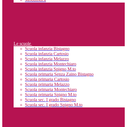
Le scuole
Scuola infanzia Bistagno
Scuola infanzia Cartosio
Scuola infanzia Melazzo
Scuola infanzia Montechiaro
Scuola infanzia Spigno M.to
Scuola primaria Senza Zaino Bistagno
Scuola primaria Cartosio
Scuola primaria Melazzo
Scuola primaria Montechiaro
Scuola primaria Spigno M.to
Scuola sec. I grado Bistagno
Scuola sec. I grado Spigno M.to