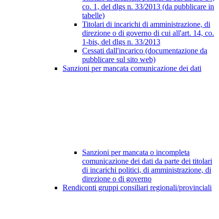
co. 1, del dlgs n. 33/2013 (da pubblicare in
tabelle)
Titolari di incarichi di amministrazione, di
direzione o di governo di cui all'art. 14, co.
1-bis, del dlgs n. 33/2013
Cessati dall'incarico (documentazione da
pubblicare sul sito web)
Sanzioni per mancata comunicazione dei dati
Sanzioni per mancata o incompleta
comunicazione dei dati da parte dei titolari
di incarichi politici, di amministrazione, di
direzione o di governo
Rendiconti gruppi consiliari regionali/provinciali