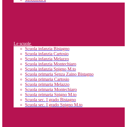
Le scuole
Scuola infanzia Bistagno
Scuola infanzia Cartosio
Scuola infanzia Melazzo
Scuola infanzia Montechiaro
Scuola infanzia Spigno M.to
Scuola primaria Senza Zaino Bistagno
Scuola primaria Cartosio
Scuola primaria Melazzo
Scuola primaria Montechiaro
Scuola primaria Spigno M.to
Scuola sec. I grado Bistagno
Scuola sec. I grado Spigno M.to