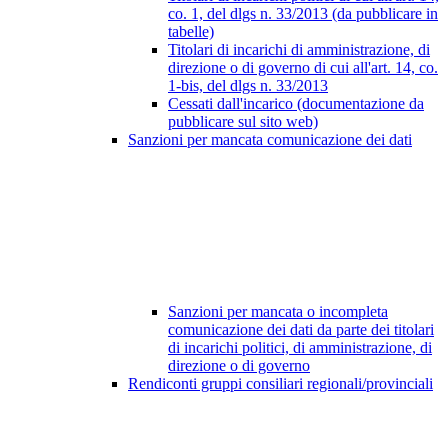
co. 1, del dlgs n. 33/2013 (da pubblicare in
tabelle)
Titolari di incarichi di amministrazione, di
direzione o di governo di cui all'art. 14, co.
1-bis, del dlgs n. 33/2013
Cessati dall'incarico (documentazione da
pubblicare sul sito web)
Sanzioni per mancata comunicazione dei dati
Sanzioni per mancata o incompleta
comunicazione dei dati da parte dei titolari
di incarichi politici, di amministrazione, di
direzione o di governo
Rendiconti gruppi consiliari regionali/provinciali