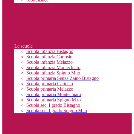
Le scuole
Scuola infanzia Bistagno
Scuola infanzia Cartosio
Scuola infanzia Melazzo
Scuola infanzia Montechiaro
Scuola infanzia Spigno M.to
Scuola primaria Senza Zaino Bistagno
Scuola primaria Cartosio
Scuola primaria Melazzo
Scuola primaria Montechiaro
Scuola primaria Spigno M.to
Scuola sec. I grado Bistagno
Scuola sec. I grado Spigno M.to