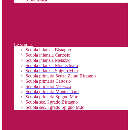
Le scuole
Scuola infanzia Bistagno
Scuola infanzia Cartosio
Scuola infanzia Melazzo
Scuola infanzia Montechiaro
Scuola infanzia Spigno M.to
Scuola primaria Senza Zaino Bistagno
Scuola primaria Cartosio
Scuola primaria Melazzo
Scuola primaria Montechiaro
Scuola primaria Spigno M.to
Scuola sec. I grado Bistagno
Scuola sec. I grado Spigno M.to