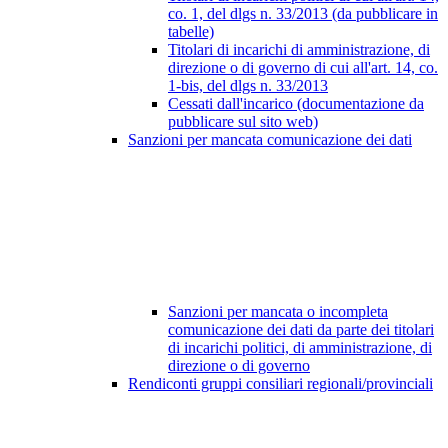
co. 1, del dlgs n. 33/2013 (da pubblicare in
tabelle)
Titolari di incarichi di amministrazione, di
direzione o di governo di cui all'art. 14, co.
1-bis, del dlgs n. 33/2013
Cessati dall'incarico (documentazione da
pubblicare sul sito web)
Sanzioni per mancata comunicazione dei dati
Sanzioni per mancata o incompleta
comunicazione dei dati da parte dei titolari
di incarichi politici, di amministrazione, di
direzione o di governo
Rendiconti gruppi consiliari regionali/provinciali