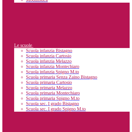
Le scuole
Scuola infanzia Bistagno
Scuola infanzia Cartosio
Scuola infanzia Melazzo
Scuola infanzia Montechiaro
Scuola infanzia Spigno M.to
Scuola primaria Senza Zaino Bistagno
Scuola primaria Cartosio
Scuola primaria Melazzo
Scuola primaria Montechiaro
Scuola primaria Spigno M.to
Scuola sec. I grado Bistagno
Scuola sec. I grado Spigno M.to