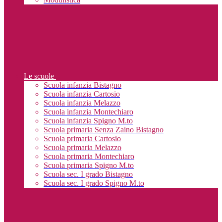
Le scuole
Scuola infanzia Bistagno
Scuola infanzia Cartosio
Scuola infanzia Melazzo
Scuola infanzia Montechiaro
Scuola infanzia Spigno M.to
Scuola primaria Senza Zaino Bistagno
Scuola primaria Cartosio
Scuola primaria Melazzo
Scuola primaria Montechiaro
Scuola primaria Spigno M.to
Scuola sec. I grado Bistagno
Scuola sec. I grado Spigno M.to