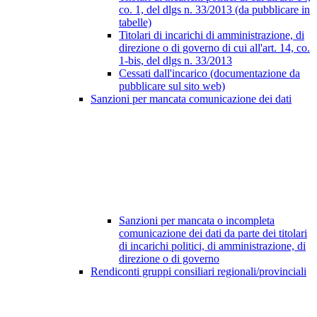
co. 1, del dlgs n. 33/2013 (da pubblicare in
tabelle)
Titolari di incarichi di amministrazione, di
direzione o di governo di cui all'art. 14, co.
1-bis, del dlgs n. 33/2013
Cessati dall'incarico (documentazione da
pubblicare sul sito web)
Sanzioni per mancata comunicazione dei dati
Sanzioni per mancata o incompleta
comunicazione dei dati da parte dei titolari
di incarichi politici, di amministrazione, di
direzione o di governo
Rendiconti gruppi consiliari regionali/provinciali