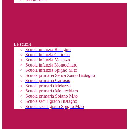
Le scuole
Scuola infanzia Bistagno
Scuola infanzia Cartosio
Scuola infanzia Melazzo
Scuola infanzia Montechiaro
Scuola infanzia Spigno M.to
Scuola primaria Senza Zaino Bistagno
Scuola primaria Cartosio
Scuola primaria Melazzo
Scuola primaria Montechiaro
Scuola primaria Spigno M.to
Scuola sec. I grado Bistagno
Scuola sec. I grado Spigno M.to