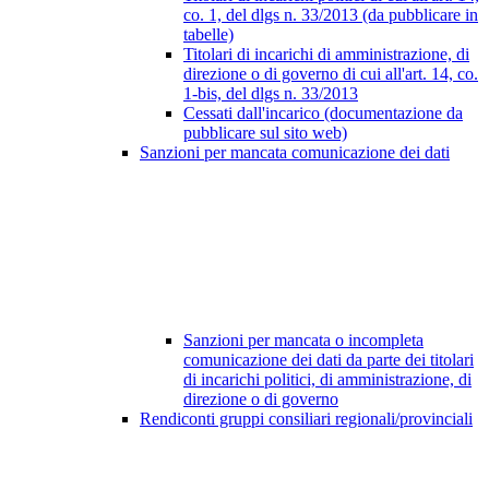
co. 1, del dlgs n. 33/2013 (da pubblicare in
tabelle)
Titolari di incarichi di amministrazione, di
direzione o di governo di cui all'art. 14, co.
1-bis, del dlgs n. 33/2013
Cessati dall'incarico (documentazione da
pubblicare sul sito web)
Sanzioni per mancata comunicazione dei dati
Sanzioni per mancata o incompleta
comunicazione dei dati da parte dei titolari
di incarichi politici, di amministrazione, di
direzione o di governo
Rendiconti gruppi consiliari regionali/provinciali