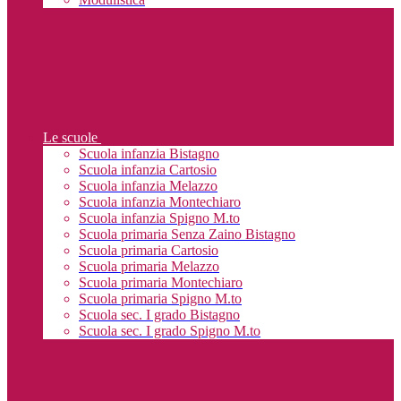
Le scuole
Scuola infanzia Bistagno
Scuola infanzia Cartosio
Scuola infanzia Melazzo
Scuola infanzia Montechiaro
Scuola infanzia Spigno M.to
Scuola primaria Senza Zaino Bistagno
Scuola primaria Cartosio
Scuola primaria Melazzo
Scuola primaria Montechiaro
Scuola primaria Spigno M.to
Scuola sec. I grado Bistagno
Scuola sec. I grado Spigno M.to