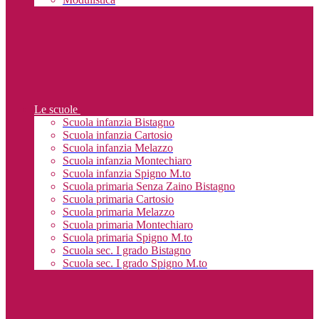
Le scuole
Scuola infanzia Bistagno
Scuola infanzia Cartosio
Scuola infanzia Melazzo
Scuola infanzia Montechiaro
Scuola infanzia Spigno M.to
Scuola primaria Senza Zaino Bistagno
Scuola primaria Cartosio
Scuola primaria Melazzo
Scuola primaria Montechiaro
Scuola primaria Spigno M.to
Scuola sec. I grado Bistagno
Scuola sec. I grado Spigno M.to