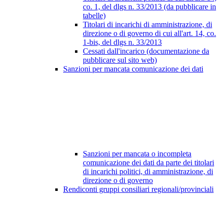
co. 1, del dlgs n. 33/2013 (da pubblicare in
tabelle)
Titolari di incarichi di amministrazione, di
direzione o di governo di cui all'art. 14, co.
1-bis, del dlgs n. 33/2013
Cessati dall'incarico (documentazione da
pubblicare sul sito web)
Sanzioni per mancata comunicazione dei dati
Sanzioni per mancata o incompleta
comunicazione dei dati da parte dei titolari
di incarichi politici, di amministrazione, di
direzione o di governo
Rendiconti gruppi consiliari regionali/provinciali