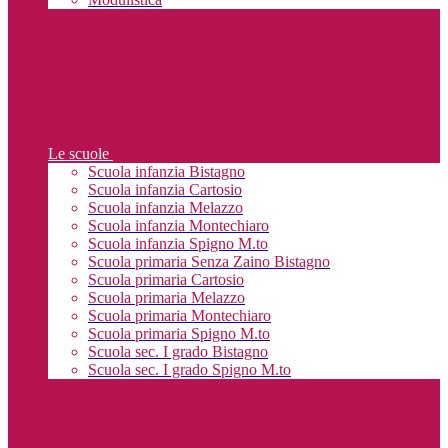
Le scuole
Scuola infanzia Bistagno
Scuola infanzia Cartosio
Scuola infanzia Melazzo
Scuola infanzia Montechiaro
Scuola infanzia Spigno M.to
Scuola primaria Senza Zaino Bistagno
Scuola primaria Cartosio
Scuola primaria Melazzo
Scuola primaria Montechiaro
Scuola primaria Spigno M.to
Scuola sec. I grado Bistagno
Scuola sec. I grado Spigno M.to