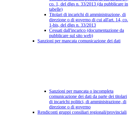
co. 1, del dlgs n. 33/2013 (da pubblicare in
tabelle)
Titolari di incarichi di amministrazione, di
direzione o di governo di cui all'art. 14, co.
1-bis, del dlgs n. 33/2013
Cessati dall'incarico (documentazione da
pubblicare sul sito web)
Sanzioni per mancata comunicazione dei dati
Sanzioni per mancata o incompleta
comunicazione dei dati da parte dei titolari
di incarichi politici, di amministrazione, di
direzione o di governo
Rendiconti gruppi consiliari regionali/provinciali