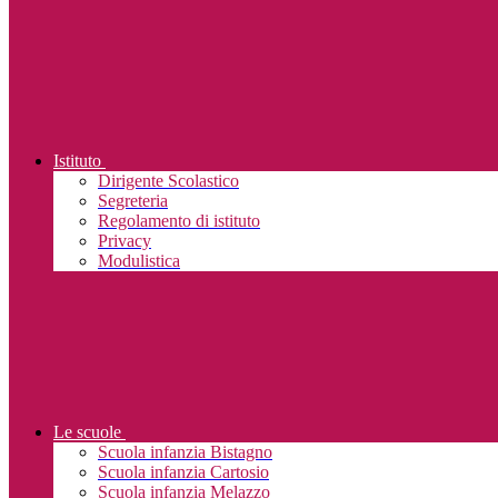
Istituto
Dirigente Scolastico
Segreteria
Regolamento di istituto
Privacy
Modulistica
Le scuole
Scuola infanzia Bistagno
Scuola infanzia Cartosio
Scuola infanzia Melazzo