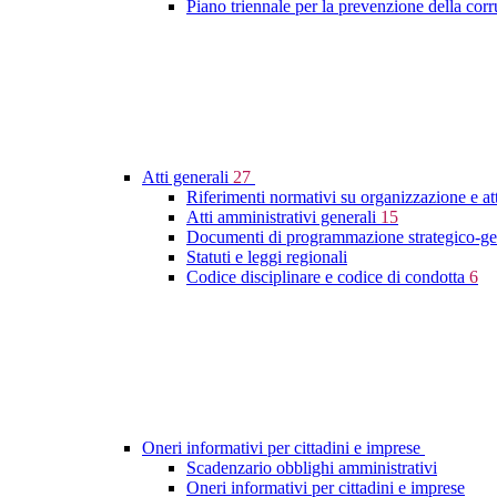
Piano triennale per la prevenzione della cor
Atti generali
27
Riferimenti normativi su organizzazione e at
Atti amministrativi generali
15
Documenti di programmazione strategico-ge
Statuti e leggi regionali
Codice disciplinare e codice di condotta
6
Oneri informativi per cittadini e imprese
Scadenzario obblighi amministrativi
Oneri informativi per cittadini e imprese