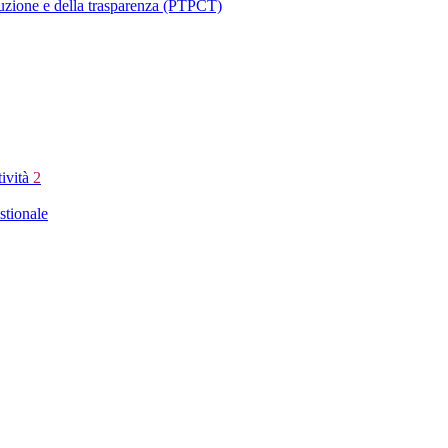
ruzione e della trasparenza (PTPCT)
tività
2
stionale