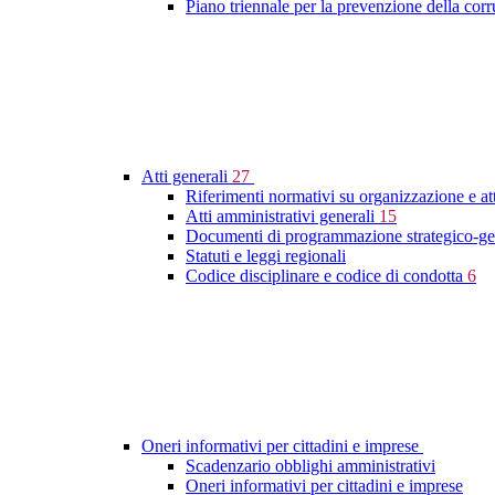
Piano triennale per la prevenzione della cor
Atti generali
27
Riferimenti normativi su organizzazione e at
Atti amministrativi generali
15
Documenti di programmazione strategico-ge
Statuti e leggi regionali
Codice disciplinare e codice di condotta
6
Oneri informativi per cittadini e imprese
Scadenzario obblighi amministrativi
Oneri informativi per cittadini e imprese