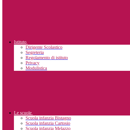
Istituto
Dirigente Scolastico
Segreteria
Regolamento di istituto
Privacy
Modulistica
Le scuole
Scuola infanzia Bistagno
Scuola infanzia Cartosio
Scuola infanzia Melazzo