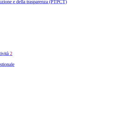
ruzione e della trasparenza (PTPCT)
tività
2
stionale