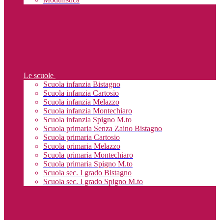
Le scuole
Scuola infanzia Bistagno
Scuola infanzia Cartosio
Scuola infanzia Melazzo
Scuola infanzia Montechiaro
Scuola infanzia Spigno M.to
Scuola primaria Senza Zaino Bistagno
Scuola primaria Cartosio
Scuola primaria Melazzo
Scuola primaria Montechiaro
Scuola primaria Spigno M.to
Scuola sec. I grado Bistagno
Scuola sec. I grado Spigno M.to