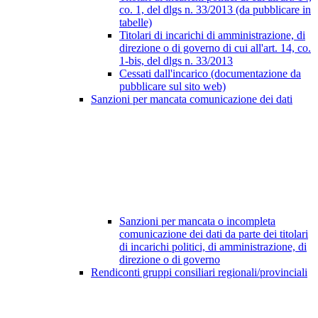
co. 1, del dlgs n. 33/2013 (da pubblicare in
tabelle)
Titolari di incarichi di amministrazione, di
direzione o di governo di cui all'art. 14, co.
1-bis, del dlgs n. 33/2013
Cessati dall'incarico (documentazione da
pubblicare sul sito web)
Sanzioni per mancata comunicazione dei dati
Sanzioni per mancata o incompleta
comunicazione dei dati da parte dei titolari
di incarichi politici, di amministrazione, di
direzione o di governo
Rendiconti gruppi consiliari regionali/provinciali