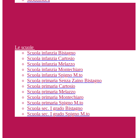
Le scuole
Scuola infanzia Bistagno
Scuola infanzia Cartosio
Scuola infanzia Melazzo
Scuola infanzia Montechiaro
Scuola infanzia Spigno M.to
Scuola primaria Senza Zaino Bistagno
Scuola primaria Cartosio
Scuola primaria Melazzo
Scuola primaria Montechiaro
Scuola primaria Spigno M.to
Scuola sec. I grado Bistagno
Scuola sec. I grado Spigno M.to