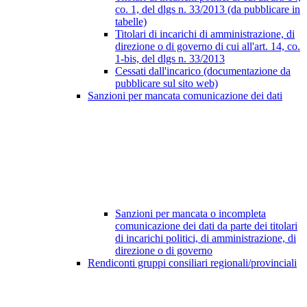
co. 1, del dlgs n. 33/2013 (da pubblicare in
tabelle)
Titolari di incarichi di amministrazione, di
direzione o di governo di cui all'art. 14, co.
1-bis, del dlgs n. 33/2013
Cessati dall'incarico (documentazione da
pubblicare sul sito web)
Sanzioni per mancata comunicazione dei dati
Sanzioni per mancata o incompleta
comunicazione dei dati da parte dei titolari
di incarichi politici, di amministrazione, di
direzione o di governo
Rendiconti gruppi consiliari regionali/provinciali