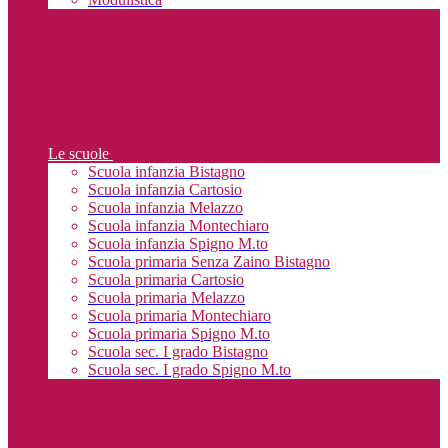
Le scuole
Scuola infanzia Bistagno
Scuola infanzia Cartosio
Scuola infanzia Melazzo
Scuola infanzia Montechiaro
Scuola infanzia Spigno M.to
Scuola primaria Senza Zaino Bistagno
Scuola primaria Cartosio
Scuola primaria Melazzo
Scuola primaria Montechiaro
Scuola primaria Spigno M.to
Scuola sec. I grado Bistagno
Scuola sec. I grado Spigno M.to