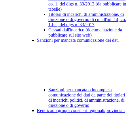
co. 1, del dlgs n. 33/2013 (da pubblicare in
tabelle)
Titolari di incarichi di amministrazione, di
direzione o di governo di cui all'art. 14, co.
1-bis, del dlgs n. 33/2013
Cessati dall'incarico (documentazione da
pubblicare sul sito web)
Sanzioni per mancata comunicazione dei dati
Sanzioni per mancata o incompleta
comunicazione dei dati da parte dei titolari
di incarichi politici, di amministrazione, di
direzione o di governo
Rendiconti gruppi consiliari regionali/provinciali