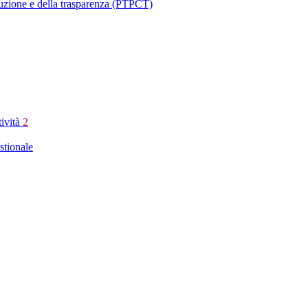
ruzione e della trasparenza (PTPCT)
tività
2
stionale