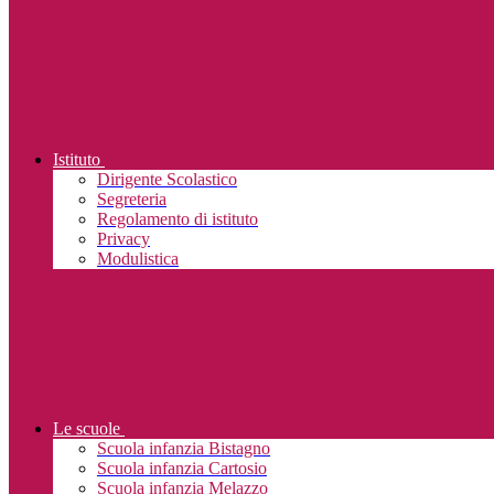
Istituto
Dirigente Scolastico
Segreteria
Regolamento di istituto
Privacy
Modulistica
Le scuole
Scuola infanzia Bistagno
Scuola infanzia Cartosio
Scuola infanzia Melazzo