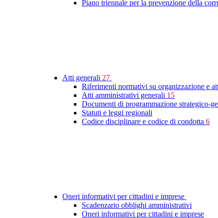
Piano triennale per la prevenzione della cor
Atti generali
27
Riferimenti normativi su organizzazione e at
Atti amministrativi generali
15
Documenti di programmazione strategico-ge
Statuti e leggi regionali
Codice disciplinare e codice di condotta
6
Oneri informativi per cittadini e imprese
Scadenzario obblighi amministrativi
Oneri informativi per cittadini e imprese