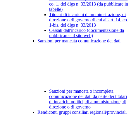
co. 1, del dlgs n. 33/2013 (da pubblicare in
tabelle)
Titolari di incarichi di amministrazione, di
direzione o di governo di cui all'art. 14, co.
1-bis, del dlgs n. 33/2013
Cessati dall'incarico (documentazione da
pubblicare sul sito web)
Sanzioni per mancata comunicazione dei dati
Sanzioni per mancata o incompleta
comunicazione dei dati da parte dei titolari
di incarichi politici, di amministrazione, di
direzione o di governo
Rendiconti gruppi consiliari regionali/provinciali