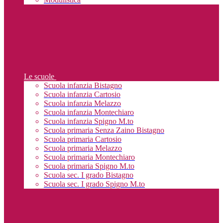
Le scuole
Scuola infanzia Bistagno
Scuola infanzia Cartosio
Scuola infanzia Melazzo
Scuola infanzia Montechiaro
Scuola infanzia Spigno M.to
Scuola primaria Senza Zaino Bistagno
Scuola primaria Cartosio
Scuola primaria Melazzo
Scuola primaria Montechiaro
Scuola primaria Spigno M.to
Scuola sec. I grado Bistagno
Scuola sec. I grado Spigno M.to