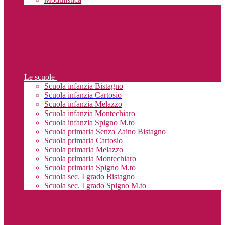
Le scuole
Scuola infanzia Bistagno
Scuola infanzia Cartosio
Scuola infanzia Melazzo
Scuola infanzia Montechiaro
Scuola infanzia Spigno M.to
Scuola primaria Senza Zaino Bistagno
Scuola primaria Cartosio
Scuola primaria Melazzo
Scuola primaria Montechiaro
Scuola primaria Spigno M.to
Scuola sec. I grado Bistagno
Scuola sec. I grado Spigno M.to