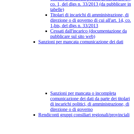
co. 1, del dlgs n. 33/2013 (da pubblicare in
tabelle)
Titolari di incarichi di amministrazione, di
direzione o di governo di cui all'art. 14, co.
1-bis, del dlgs n. 33/2013
Cessati dall'incarico (documentazione da
pubblicare sul sito web)
Sanzioni per mancata comunicazione dei dati
Sanzioni per mancata o incompleta
comunicazione dei dati da parte dei titolari
di incarichi politici, di amministrazione, di
direzione o di governo
Rendiconti gruppi consiliari regionali/provinciali