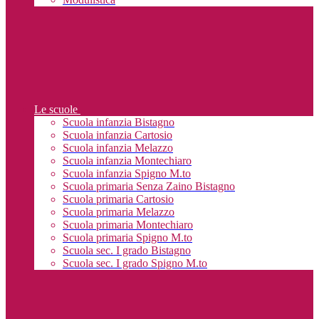
Le scuole
Scuola infanzia Bistagno
Scuola infanzia Cartosio
Scuola infanzia Melazzo
Scuola infanzia Montechiaro
Scuola infanzia Spigno M.to
Scuola primaria Senza Zaino Bistagno
Scuola primaria Cartosio
Scuola primaria Melazzo
Scuola primaria Montechiaro
Scuola primaria Spigno M.to
Scuola sec. I grado Bistagno
Scuola sec. I grado Spigno M.to