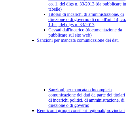
co. 1, del dlgs n. 33/2013 (da pubblicare in
tabelle)
Titolari di incarichi di amministrazione, di
direzione o di governo di cui all'art. 14, co.
1-bis, del dlgs n. 33/2013
Cessati dall'incarico (documentazione da
pubblicare sul sito web)
Sanzioni per mancata comunicazione dei dati
Sanzioni per mancata o incompleta
comunicazione dei dati da parte dei titolari
di incarichi politici, di amministrazione, di
direzione o di governo
Rendiconti gruppi consiliari regionali/provinciali