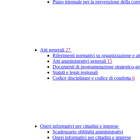
Piano triennale per la prevenzione della cor
Atti generali
27
Riferimenti normativi su organizzazione e at
Atti amministrativi generali
15
Documenti di programmazione strategico-ge
Statuti e leggi regionali
Codice disciplinare e codice di condotta
6
Oneri informativi per cittadini e imprese
Scadenzario obblighi amministrativi
Oneri informativi per cittadini e imprese