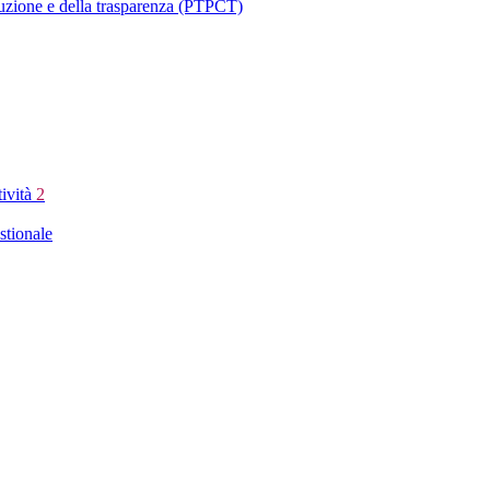
ruzione e della trasparenza (PTPCT)
tività
2
stionale