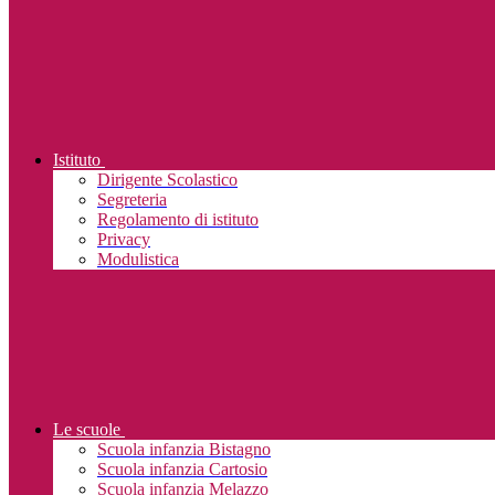
Istituto
Dirigente Scolastico
Segreteria
Regolamento di istituto
Privacy
Modulistica
Le scuole
Scuola infanzia Bistagno
Scuola infanzia Cartosio
Scuola infanzia Melazzo